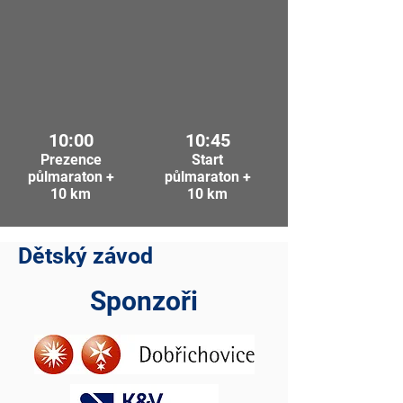
10:00
10:45
Prezence
Start
půlmaraton +
půlmaraton +
10 km
10 km
Dětský závod
Závod je určen pro malé běžce do 10
Sponzoři
let, kteří si chtějí zkusit závodní
atmosféru už v útlém věku.
Díky harmonogramu své děti mohou
rodiče podporovat. Vyhlášení výsledků
závodu je po doběhnutí všech dětí a
závod je ZDARMA.