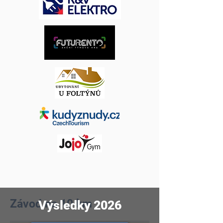
Délka trasy:
1 km
Trasa:
podél řeky 500 m a zpět
Start:
nádvoří zámku
Závod na 10 km
Výsledky 2026